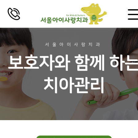
로그인
회원가입
서울아이사랑치과
치과소개
보호자와 함께 하
인사말
치아관리
비전 및 미션
의료진 소개
걸어온 길
장비