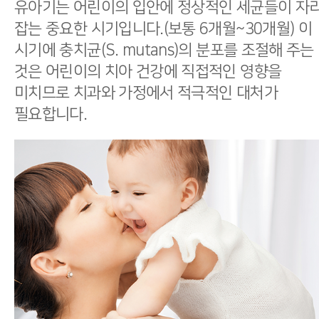
유아기는 어린이의 입안에 정상적인 세균들이 자
영유아구강검진
잡는 중요한 시기입니다.(보통 6개월~30개월)
이
함께하는 치아관리
시기에 충치균(S. mutans)의 분포를 조절해 주는
것은 어린이의 치아 건강에 직접적인 영향을
예방치료
미치므로 치과와 가정에서 적극적인 대처가
필요합니다.
For Kids
유치 레진
유치 보철
유치 세라믹크라운
For Juniors