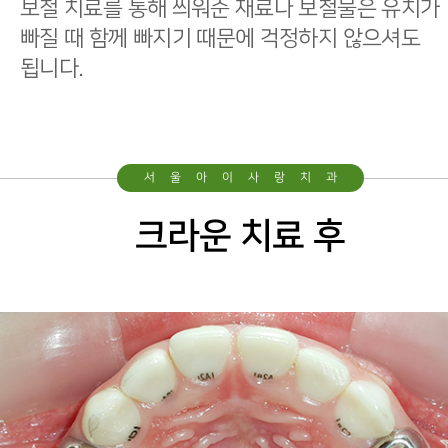
보철 치료를 통해 씌워준 재료나 보철물은 유치가
소아수술
빠질 때 함께 빠지기 때문에 걱정하지 않으셔도
외상
됩니다.
레이저
특수아동진료
서울아이사랑치과
크라운 치료 후
상담 및 새소식
온라인상담
공지&새소식
Case Report