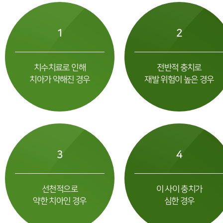
영유아구강검진
1
2
함께하는 치아관리
예방치료
치수치료로 인해
전반적 충치로
치아가 약해진 경우
재발 위험이 높은 경우
For Kids
유치 레진
유치 보철
3
4
유치 세라믹크라운
선천적으로
이 사이 충치가
약한 치아인 경우
심한 경우
For Juniors