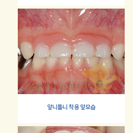
앞니틀니
착용 앞모습