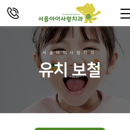
로그인
회원가입
치과소개
서울아이사랑치과
유치 보철
인사말
비전 및 미션
의료진 소개
걸어온 길
장비