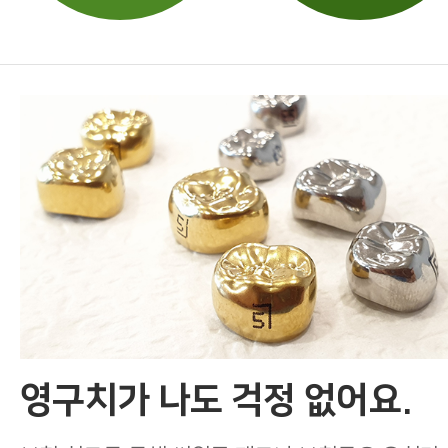
영구치 레진
영구치 보철
교정
예방 및 차단교정
기능교정
청소년교정
영구치가 나도 걱정 없어요.
기타진료