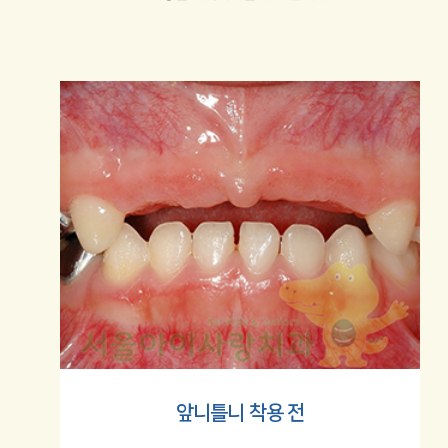
앞니틀니
착용 전