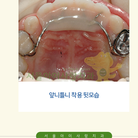
앞니틀니
착용 뒷모습
서울아이사랑치과