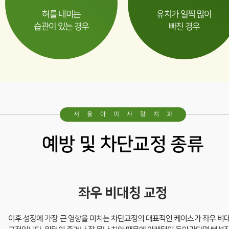
혀를 내미는
유치가 일찍 많이
영구치 레진
습관이 있는 경우
빠진 경우
영구치 보철
교정
예방 및 차단교정
서울아이사랑치과
예방 및 차단교정 종류
기능교정
청소년교정
좌우 비대칭 교정
기타진료
이후 성장에 가장 큰 영향을 미치는 차단교정의 대표적인 케이스가 좌우 비