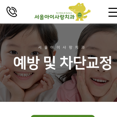
로그인
회원가입
치과소개
서울아이사랑치과
예방 및 차단교정
인사말
비전 및 미션
의료진 소개
걸어온 길
장비