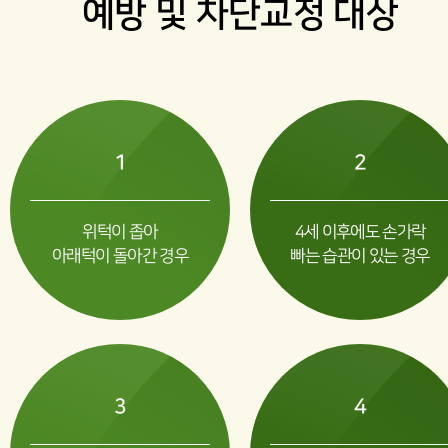
예방 및 차단교정 대상
영유아구강검진
함께하는 치아관리
예방치료
1
2
For Kids
위턱이 좁아
4세 이후에도 손가락
유치 레진
아래턱이 돌아간 경우
빠는 습관이 있는 경우
유치 보철
유치 세라믹크라운
3
4
For Juniors