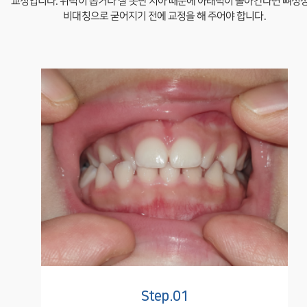
교정입니다.
위턱이 좁거나 잘 못난 치아 때문에 아래턱이 돌아간다면 뼈성
소아수술
비대칭으로 굳어지기 전에 교정을 해 주어야 합니다.
외상
레이저
특수아동진료
상담 및 새소식
온라인상담
공지&새소식
Case Report
Step.01