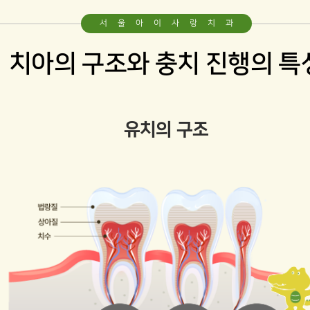
영유아구강검진
서울아이사랑치과
함께하는 치아관리
치아의 구조와 충치 진행의 특
예방치료
For Kids
유치의 구조
유치 레진
유치 보철
유치 세라믹크라운
For Juniors