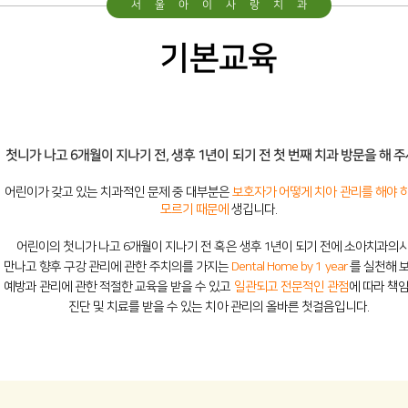
서울아이사랑치과
둘러보기
기본교육
진료시간 및 오시는길
진정치료
첫니가 나고 6개월이 지나기 전,
생후 1년이 되기 전 첫 번째 치과 방문을 해 주
어린이가 갖고 있는 치과적인 문제 중 대부분은
보호자가 어떻게 치아 관리를 해야 
웃음치료
모르기 때문에
생깁니다.
어린이의 첫니가 나고 6개월이 지나기 전 혹은 생후 1년이 되기 전에 소아치과의
수면진정
만나고
향후 구강 관리에 관한 주치의를 가지는
Dental Home by 1 year
를 실천해 보
예방과 관리에 관한 적절한 교육을 받을 수 있고
일관되고 전문적인 관점
에 따라
책임
진단 및 치료를 받을 수 있는 치아 관리의 올바른 첫걸음입니다.
Smile World
기본교육