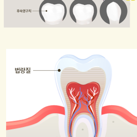
영구치 레진
영구치 보철
교정
예방 및 차단교정
기능교정
청소년교정
기타진료