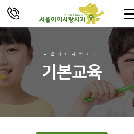
로그인
회원가입
치과소개
서울아이사랑치과
기본교육
인사말
비전 및 미션
의료진 소개
걸어온 길
장비